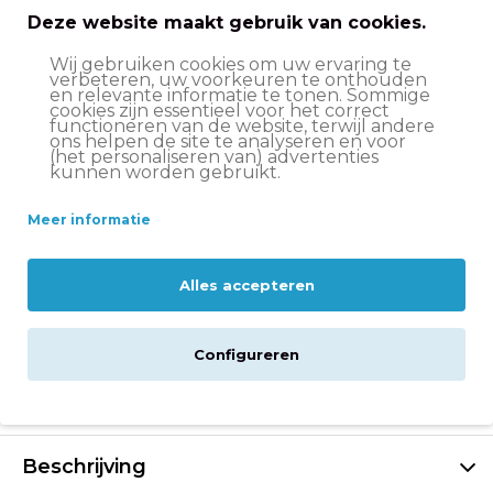
Deze website maakt gebruik van cookies.
Voor- en nadelen
Wij gebruiken cookies om uw ervaring te
verbeteren, uw voorkeuren te onthouden
Prachtige turquoise uitvoering met
en relevante informatie te tonen. Sommige
cookies zijn essentieel voor het correct
bloemetjesmotief
functioneren van de website, terwijl andere
ons helpen de site te analyseren en voor
Handige voordrager om spulletjes mee te nemen
(het personaliseren van) advertenties
kunnen worden gebruikt.
Reflectoren aan de voor- en achterzijde en in de
wielen
Meer informatie
Veilige gesloten kettingkast en spatborden
Alles accepteren
Voorzien van een handrem én terugtraprem
Inclusief afneembare zijwieltjes om te leren
fietsen
Configureren
Je dochter wil niet meer stoppen met fietsen!
Beschrijving