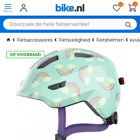
0
0
Fietsaccessoires
Fietsveiligheid
Fietshelmen
Kind
OP VOORRAAD