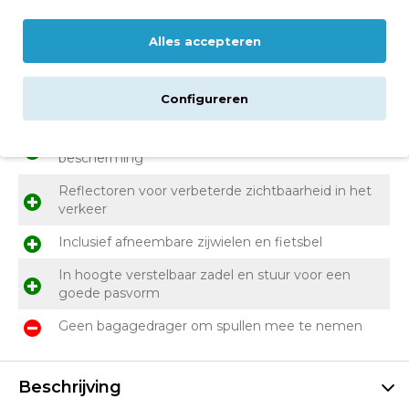
Voor- en nadelen
Alles accepteren
Stijlvolle kinderfiets met retro uitstraling
Configureren
Veilig remmen met de terugtraprem én handrem
Gesloten kettingkast en spatborden voor extra
bescherming
Reflectoren voor verbeterde zichtbaarheid in het
verkeer
Inclusief afneembare zijwielen en fietsbel
In hoogte verstelbaar zadel en stuur voor een
goede pasvorm
Geen bagagedrager om spullen mee te nemen
Beschrijving