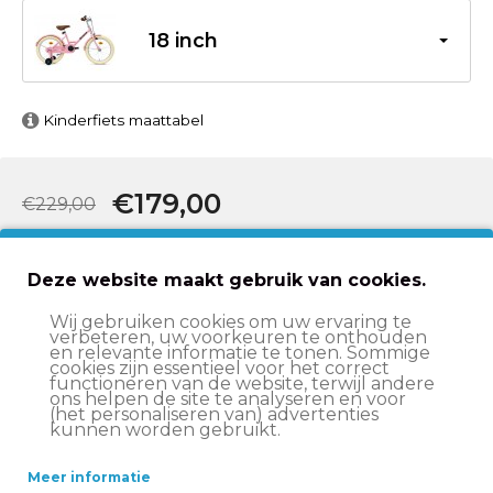
18 inch
Kinderfiets maattabel
€179,00
€229,00
In winkelwagen
Deze website maakt gebruik van cookies.
Wij gebruiken cookies om uw ervaring te
verbeteren, uw voorkeuren te onthouden
Op werkdagen voor 15:00 uur besteld
, volgende
en relevante informatie te tonen. Sommige
werkdag in huis*
cookies zijn essentieel voor het correct
functioneren van de website, terwijl andere
Advies nodig?
Vraag het onze klantenservice!
ons helpen de site te analyseren en voor
(het personaliseren van) advertenties
Ruim aanbod fietsen
voor jong en oud!
kunnen worden gebruikt.
2 jaar garantie
op onze producten
Meer informatie