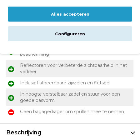
Voor- en nadelen
Alles accepteren
Stijlvolle kinderfiets met retro uitstraling
Configureren
Veilig remmen met de terugtraprem én handrem
Gesloten kettingkast en spatborden voor extra
bescherming
Reflectoren voor verbeterde zichtbaarheid in het
verkeer
Inclusief afneembare zijwielen en fietsbel
In hoogte verstelbaar zadel en stuur voor een
goede pasvorm
Geen bagagedrager om spullen mee te nemen
Beschrijving