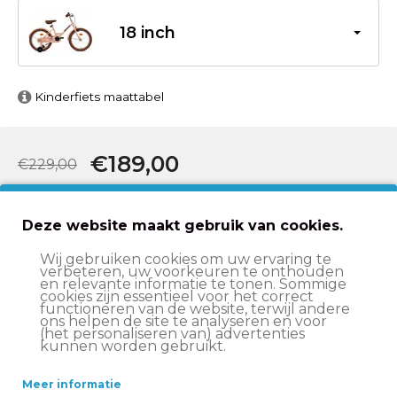
18 inch
Kinderfiets maattabel
€189,00
€229,00
In winkelwagen
Deze website maakt gebruik van cookies.
Wij gebruiken cookies om uw ervaring te
verbeteren, uw voorkeuren te onthouden
Op werkdagen voor 15:00 uur besteld
, volgende
en relevante informatie te tonen. Sommige
werkdag in huis*
cookies zijn essentieel voor het correct
functioneren van de website, terwijl andere
Advies nodig?
Vraag het onze klantenservice!
ons helpen de site te analyseren en voor
(het personaliseren van) advertenties
Ruim aanbod fietsen
voor jong en oud!
kunnen worden gebruikt.
2 jaar garantie
op onze producten
Meer informatie