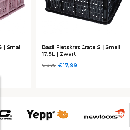
S | Small
Basil Fietskrat Crate S | Small
17.5L | Zwart
€17,99
€18,99