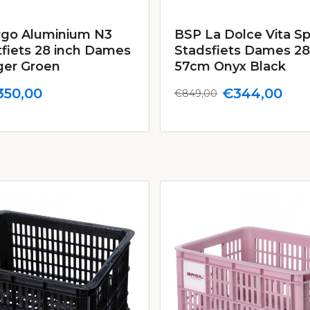
rgo Aluminium N3
BSP La Dolce Vita Sp
tfiets 28 inch Dames
Stadsfiets Dames 28
er Groen
57cm Onyx Black
350,00
€344,00
€849,00