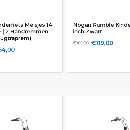
nderfiets Meisjes 14
Nogan Rumble Kinder
e | 2 Handremmen
inch Zwart
rugtraprem)
€119,00
€165,00
54,00