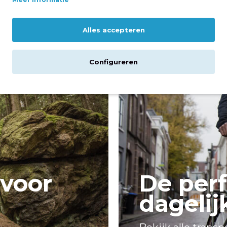
Alles accepteren
Configureren
 voor
De perf
dagelij