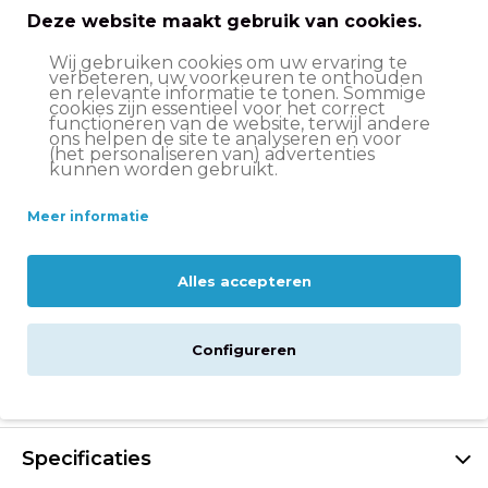
Deze website maakt gebruik van cookies.
Voor- en nadelen
Wij gebruiken cookies om uw ervaring te
verbeteren, uw voorkeuren te onthouden
Vrolijke uitstraling dankzij het bloemetjesmotief
en relevante informatie te tonen. Sommige
cookies zijn essentieel voor het correct
functioneren van de website, terwijl andere
Uitgevoerd met luxe bamboehouten elementen
ons helpen de site te analyseren en voor
(het personaliseren van) advertenties
Stoere voordrager om spulletjes mee te nemen
kunnen worden gebruikt.
Terugtraprem en V-brake voorrem
Meer informatie
Reflectoren voor goede zichtbaarheid
Alles accepteren
Veilige gesloten kettingkast en fietsbel
Deze meisjesfiets heeft geen snelbinders
Configureren
Beschrijving
Specificaties