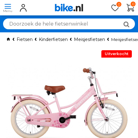
0
0
Fietsen
Kinderfietsen
Meisjesfietsen
Meisjesfietse
Uitverkocht