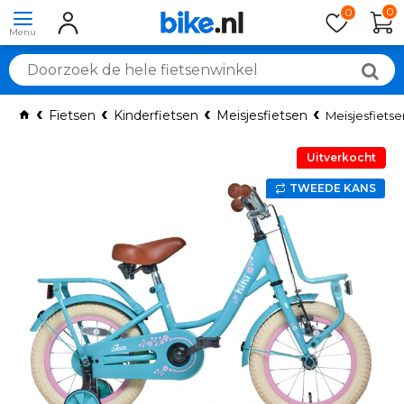
0
0
Fietsen
Kinderfietsen
Meisjesfietsen
Meisjesfietse
Uitverkocht
TWEEDE KANS