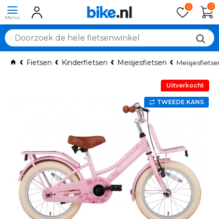
0
0
Fietsen
Kinderfietsen
Meisjesfietsen
Meisjesfietse
Uitverkocht
TWEEDE KANS