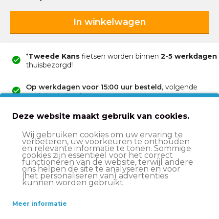
In winkelwagen
*
Tweede Kans
fietsen worden binnen
2-5 werkdagen
thuisbezorgd!
Op werkdagen voor 15:00 uur besteld
, volgende
werkdag in huis*
Advies nodig?
Vraag het onze klantenservice!
Deze website maakt gebruik van cookies.
Ruim aanbod fietsen
voor jong en oud!
Wij gebruiken cookies om uw ervaring te
2 jaar garantie
op onze producten
verbeteren, uw voorkeuren te onthouden
en relevante informatie te tonen. Sommige
cookies zijn essentieel voor het correct
functioneren van de website, terwijl andere
ons helpen de site te analyseren en voor
Tweede Kans-product
(het personaliseren van) advertenties
kunnen worden gebruikt.
Beschrijving
Meer informatie