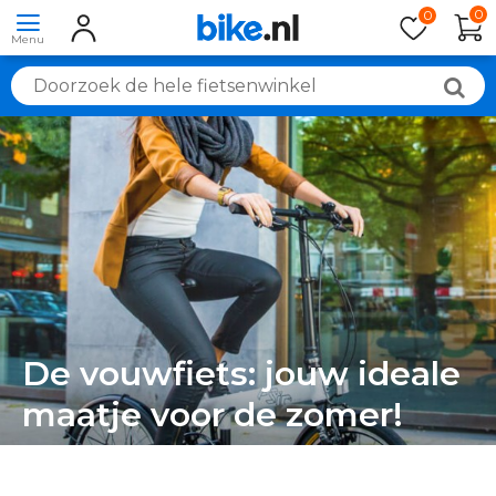
0
0
De vouwfiets: jouw ideale
maatje voor de zomer!